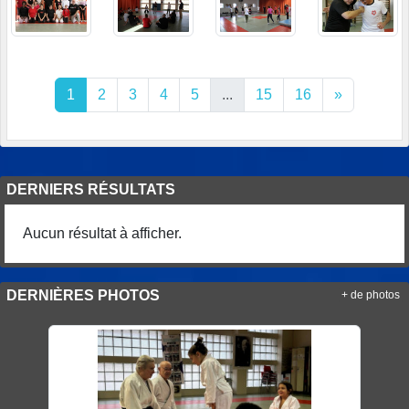
1
2
3
4
5
...
15
16
»
DERNIERS RÉSULTATS
Aucun résultat à afficher.
DERNIÈRES PHOTOS
+ de photos