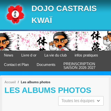
Panneau de gestion des cookies
DOJO CASTRAIS
KWAÏ
News
Livre d or
La vie du club
infos pratiques
PREINSCRIPTION
Contact et Plan
Documents
SAISON 2026 2027
Accueil
Les albums photos
LES ALBUMS PHOTOS