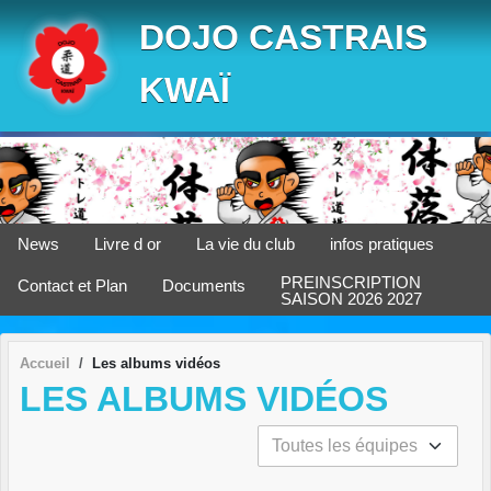
Panneau de gestion des cookies
DOJO CASTRAIS
KWAÏ
News
Livre d or
La vie du club
infos pratiques
PREINSCRIPTION
Contact et Plan
Documents
SAISON 2026 2027
Accueil
Les albums vidéos
LES ALBUMS VIDÉOS