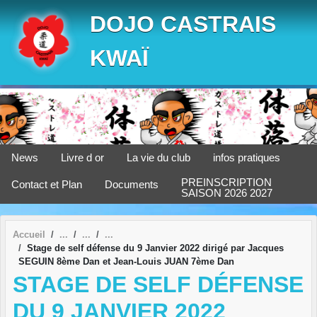
Panneau de gestion des cookies
DOJO CASTRAIS
KWAÏ
News
Livre d or
La vie du club
infos pratiques
PREINSCRIPTION
Contact et Plan
Documents
SAISON 2026 2027
Accueil
Stage de self défense du 9 Janvier 2022 dirigé par Jacques
SEGUIN 8ème Dan et Jean-Louis JUAN 7ème Dan
STAGE DE SELF DÉFENSE
DU 9 JANVIER 2022