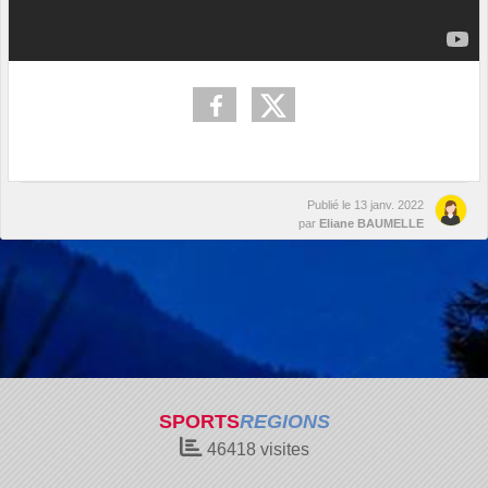
Publié le
13 janv. 2022
par
Eliane BAUMELLE
SPORTS
REGIONS
46418
visites