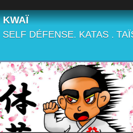
 KWAÏ
 . SELF DÉFENSE. KATAS . TA