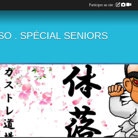
Participer au site :
ÏSO . SPÉCIAL SENIORS