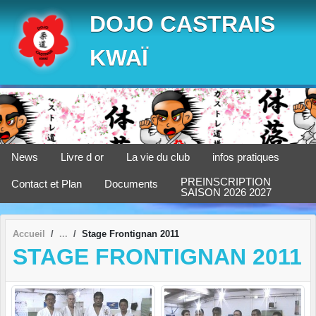
Panneau de gestion des cookies
DOJO CASTRAIS
KWAÏ
News
Livre d or
La vie du club
infos pratiques
PREINSCRIPTION
Contact et Plan
Documents
SAISON 2026 2027
Accueil
Stage Frontignan 2011
STAGE FRONTIGNAN 2011