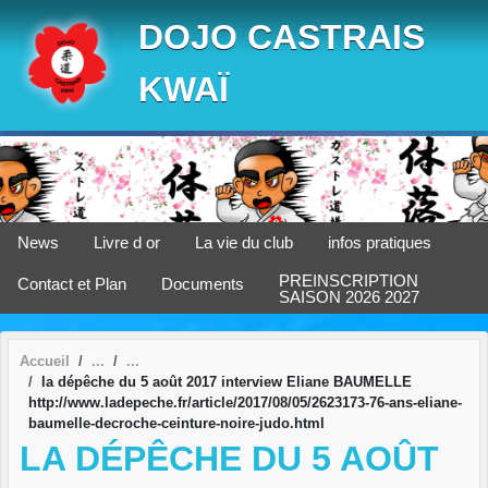
Panneau de gestion des cookies
DOJO CASTRAIS
KWAÏ
News
Livre d or
La vie du club
infos pratiques
PREINSCRIPTION
Contact et Plan
Documents
SAISON 2026 2027
Accueil
la dépêche du 5 août 2017 interview Eliane BAUMELLE
http://www.ladepeche.fr/article/2017/08/05/2623173-76-ans-eliane-
baumelle-decroche-ceinture-noire-judo.html
LA DÉPÊCHE DU 5 AOÛT