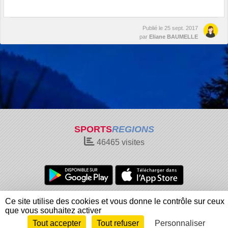
Publié le
25 sept. 2017
par
Eliane BAUMELLE
SPORTS
REGIONS
46465
visites
Charte cookies
Gestion des cookies
Ce site utilise des cookies et vous donne le contrôle sur ceux
Informations légales
Signaler un contenu inapproprié
que vous souhaitez activer
Tout accepter
Tout refuser
Personnaliser
Envie de participer ?
Connexion