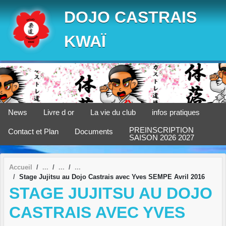
Panneau de gestion des cookies
DOJO CASTRAIS
KWAÏ
News
Livre d or
La vie du club
infos pratiques
PREINSCRIPTION
Contact et Plan
Documents
SAISON 2026 2027
Accueil
Stage Jujitsu au Dojo Castrais avec Yves SEMPE Avril 2016
STAGE JUJITSU AU DOJO
CASTRAIS AVEC YVES