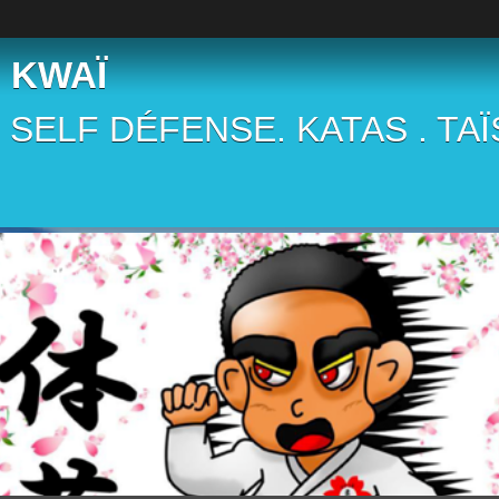
 KWAÏ
 . SELF DÉFENSE. KATAS . TA