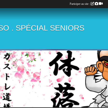
Participer au site :
ÏSO . SPÉCIAL SENIORS