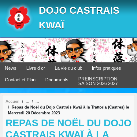
Panneau de gestion des cookies
DOJO CASTRAIS
KWAÏ
News
Livre d or
La vie du club
infos pratiques
PREINSCRIPTION
Contact et Plan
Documents
SAISON 2026 2027
Accueil
Repas de Noël du Dojo Castrais Kwaï à la Trattoria (Castres) le
Mercredi 20 Décembre 2023
REPAS DE NOËL DU DOJO
CASTRAIS KWAÏ À LA