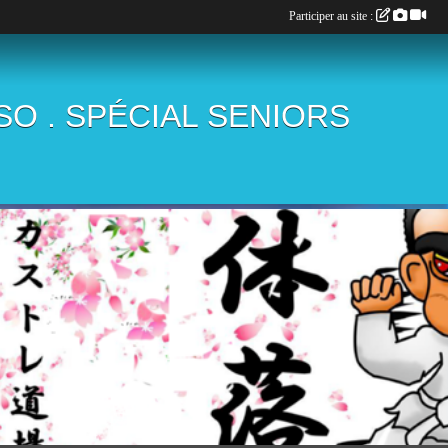
Participer au site :
ÏSO . SPÉCIAL SENIORS