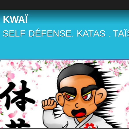
 KWAÏ
 . SELF DÉFENSE. KATAS . TA