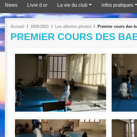
News
Livre d or
La vie du club
infos pratiques
Accueil
2020-2021
Les albums photos
Premier cours des b
PREMIER COURS DES BAB