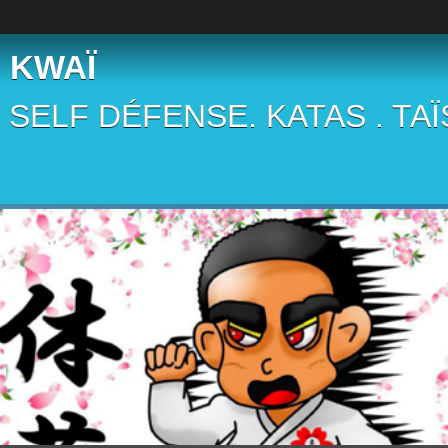
 KWAÏ
 . SELF DÉFENSE. KATAS . TA