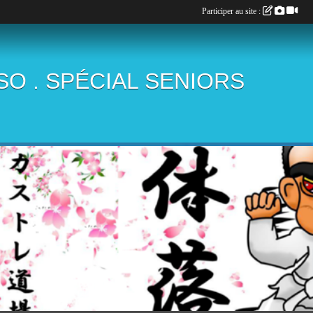
Participer au site :
ÏSO . SPÉCIAL SENIORS