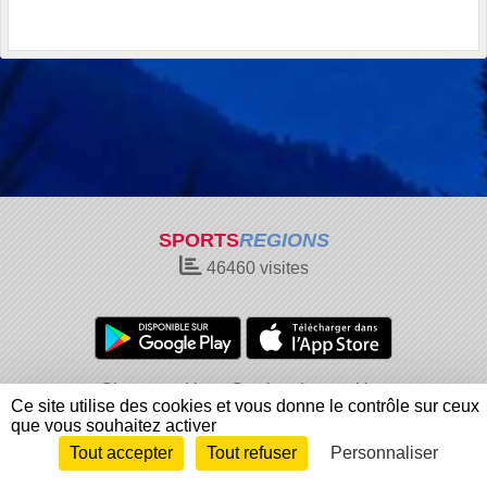
SPORTS
REGIONS
46460
visites
Charte cookies
Gestion des cookies
Ce site utilise des cookies et vous donne le contrôle sur ceux
Informations légales
Signaler un contenu inapproprié
que vous souhaitez activer
Tout accepter
Tout refuser
Personnaliser
Envie de participer ?
Connexion