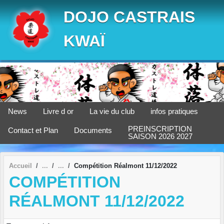
Panneau de gestion des cookies
DOJO CASTRAIS
KWAÏ
News
Livre d or
La vie du club
infos pratiques
PREINSCRIPTION
Contact et Plan
Documents
SAISON 2026 2027
Accueil
Compétition Réalmont 11/12/2022
COMPÉTITION
RÉALMONT 11/12/2022