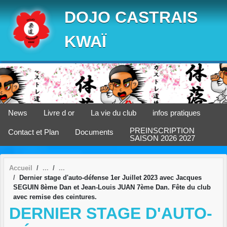
Panneau de gestion des cookies
DOJO CASTRAIS
KWAÏ
News
Livre d or
La vie du club
infos pratiques
PREINSCRIPTION
Contact et Plan
Documents
SAISON 2026 2027
Accueil
Dernier stage d'auto-défense 1er Juillet 2023 avec Jacques
SEGUIN 8ème Dan et Jean-Louis JUAN 7ème Dan. Fête du club
avec remise des ceintures.
DERNIER STAGE D'AUTO-