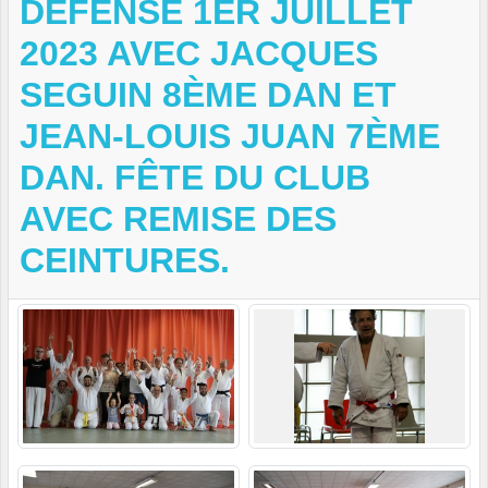
DÉFENSE 1ER JUILLET
2023 AVEC JACQUES
SEGUIN 8ÈME DAN ET
JEAN-LOUIS JUAN 7ÈME
DAN. FÊTE DU CLUB
AVEC REMISE DES
CEINTURES.