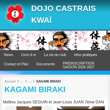
Panneau de gestion des cookies
DOJO CASTRAIS
KWAÏ
News
Livre d or
La vie du club
infos pratiques
PREINSCRIPTION
Contact et Plan
Documents
SAISON 2026 2027
Accueil
KAGAMI BIRAKI
KAGAMI BIRAKI
Maîtres Jacques SEGUIN et Jean-Louis JUAN 7ème DAN