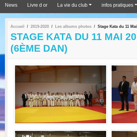
News
Livre d or
La vie du club
infos pratiques
Accueil
2019-2020
Les albums photos
Stage Kata du 11 Ma
STAGE KATA DU 11 MAI 
(6ÈME DAN)