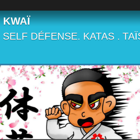
 KWAÏ
 . SELF DÉFENSE. KATAS . TA