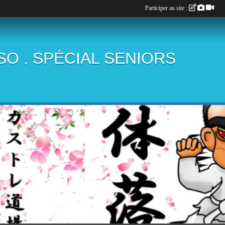
Participer au site :
ÏSO . SPÉCIAL SENIORS