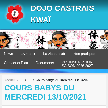
Panneau de gestion des cookies
DOJO CASTRAIS
KWAÏ
News
Livre d or
La vie du club
infos pratiques
PREINSCRIPTION
Contact et Plan
Documents
SAISON 2026 2027
Accueil
Cours babys du mercredi 13/10/2021
COURS BABYS DU
MERCREDI 13/10/2021