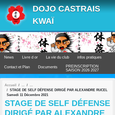
Panneau de gestion des cookies
DOJO CASTRAIS
KWAÏ
News
Livre d or
La vie du club
infos pratiques
PREINSCRIPTION
Contact et Plan
Documents
SAISON 2026 2027
Accueil
STAGE DE SELF DÉFENSE DIRIGÉ PAR ALEXANDRE RUCEL
Samedi 11 Décembre 2021
STAGE DE SELF DÉFENSE
DIRIGÉ PAR ALEXANDRE