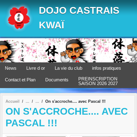
Panneau de gestion des cookies
DOJO CASTRAIS
KWAÏ
News
Livre d or
La vie du club
infos pratiques
PREINSCRIPTION
Contact et Plan
Documents
SAISON 2026 2027
Accueil
On s'accroche.... avec Pascal !!!
ON S'ACCROCHE.... AVEC
PASCAL !!!